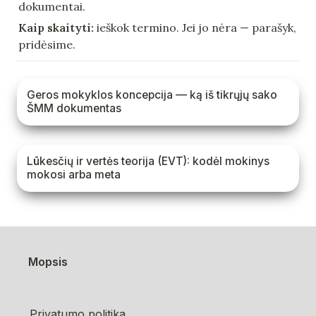
dokumentai.
Kaip skaityti:
 ieškok termino. Jei jo nėra — parašyk, 
pridėsime.
Geros mokyklos koncepcija — ką iš tikrųjų sako ŠMM
Geros mokyklos koncepcija — ką iš tikrųjų sako 
dokumentas
ŠMM dokumentas
Lūkesčių ir vertės teorija (EVT): kodėl mokinys
Lūkesčių ir vertės teorija (EVT): kodėl mokinys 
mokosi arba meta
mokosi arba meta
Mopsis
Privatumo politika