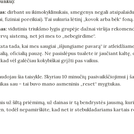
sunku):
as:
 dirbant su ikimokyklinukais, smegenys negali atsipalaidu
, fiziniai poreikiai). Tai sukuria lėtinį „kovok arba bėk“ foną.
as:
 vidutinis triukšmo lygis grupėje dažnai viršija rekomen
ervų sistemą, net jei mes to „nebegirdime“.
ksta tada, kai mes saugiai „išjungiame pavarą“ ir atleidžiam
galią, oficialią pauzę. Ne pasislėpus tualete ir jaučiant kaltę, 
 kad vėl galėčiau kokybiškai grįžti pas vaikus.
dojau šia taisykle. Skyriau 10 minučių pasivaikščiojimui į ša
laikas sau – tai buvo mano asmeninis „reset“ mygtukas.
 už šiltą priėmimą, už dainas ir tą bendrystės jausmą, kuris
n, todėl nepamirškite, kad net ir stebukladariams kartais reik