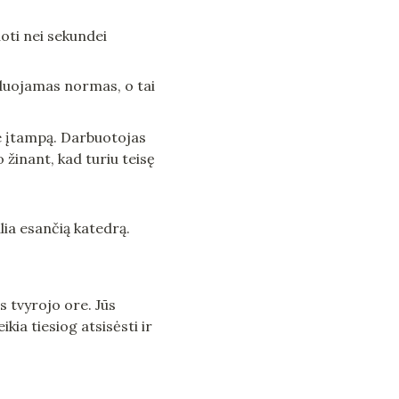
oti nei sekundei 
duojamas normas, o tai 
e įtampą. Darbuotojas 
o žinant, kad turiu teisę 
lia esančią katedrą. 
 tvyrojo ore. Jūs 
ia tiesiog atsisėsti ir 