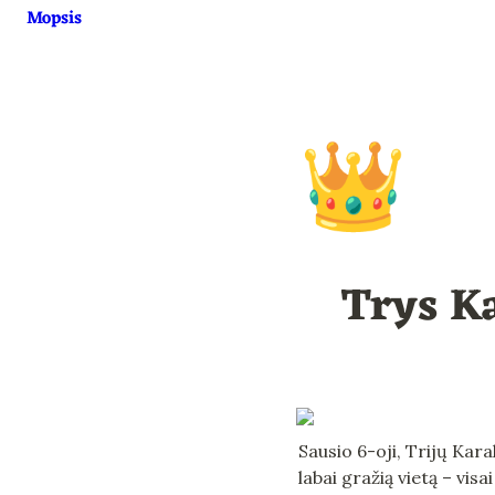
Mopsis
👑
Trys Ka
Sausio 6-oji, Trijų Kara
labai gražią vietą – vis