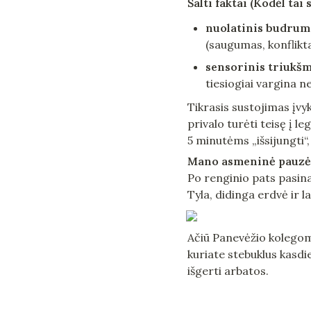
Šalti faktai (Kodėl tai 
nuolatinis budrum
(saugumas, konfliktai
sensorinis triukšm
tiesiogiai vargina n
Tikrasis sustojimas įvy
privalo turėti teisę į le
5 minutėms „išsijungti“,
Mano asmeninė pauzė
Po renginio pats pasinau
Tyla, didinga erdvė ir 
Ačiū Panevėžio kolegomis
kuriate stebuklus kasdie
išgerti arbatos.