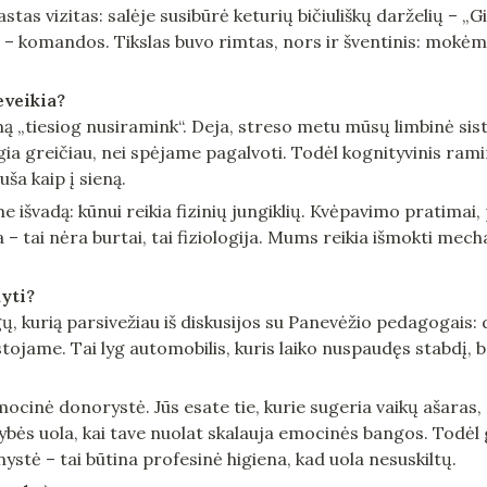
tas vizitas: salėje susibūrė keturių bičiuliškų darželių – „Gi
o“ – komandos. Tikslas buvo rimtas, nors ir šventinis: mokėm
eveikia?
 „tiesiog nusiramink“. Deja, streso metu mūsų limbinė siste
gia greičiau, nei spėjame pagalvoti. Todėl kognityvinis ramin
uša kaip į sieną.
išvadą: kūnui reikia fizinių jungiklių. Kvėpavimo pratimai
a – tai nėra burtai, tai fiziologija. Mums reikia išmokti mecha
dyti?
gų, kurią parsivežiau iš diskusijos su Panevėžio pedagogais: 
jame. Tai lyg automobilis, kuris laiko nuspaudęs stabdį, bet 
ocinė donorystė. Jūs esate tie, kurie sugeria vaikų ašaras, p
bės uola, kai tave nuolat skalauja emocinės bangos. Todėl g
ystė – tai būtina profesinė higiena, kad uola nesuskiltų.