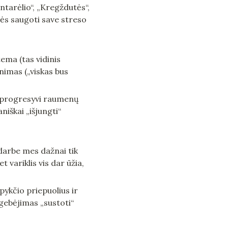
ntarėlio“, „Kregždutės“, 
ės saugoti save streso 
ma (tas vidinis 
imas („viskas bus 
, progresyvi raumenų 
niškai „išjungti“ 
darbe mes dažnai tik 
variklis vis dar ūžia, 
ykčio priepuolius ir 
ebėjimas „sustoti“ 