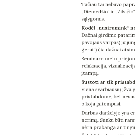
Tačiau tai nebuvo papras
„Diemedžio“ ir „Žilviči
sąlygomis.
Kodėl „nusiramink“ n
Dažnai girdime patarimą
pavojaus varpas) įsijun
gerai“) čia dažnai atsim
Seminaro metu priėjome 
relaksacija, vizualizacij
įtampą.
Sustoti ar tik pristab
Viena svarbiausių įžval
pristabdome, bet nesusto
o koja įsitempusi.
Darbas darželyje yra em
nerimą. Sunku būti ramy
nėra prabanga ar tingin