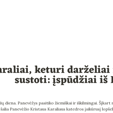
raliai, keturi darželiai
sustoti: įspūdžiai iš
lių diena. Panevėžys pasitiko žiemiškai ir iškilmingai. Šįkar
ai šalia Panevėžio Kristaus Karaliaus katedros įsikūrusį lopšel