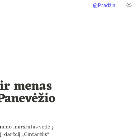
Pradžia
 ir menas 
 Panevėžio
t mano maršrutas vedė į 
į-darželį „Gintarėlis“.