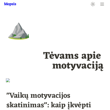
Mopsis
⛰️
Tėvams apie 
motyvaciją
"Vaikų motyvacijos 
skatinimas": kaip įkvėpti 