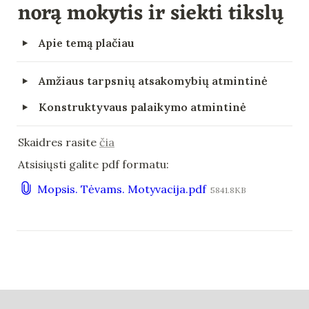
norą mokytis ir siekti tikslų
‣
Apie temą plačiau
‣
Amžiaus tarpsnių atsakomybių atmintinė
‣
Konstruktyvaus palaikymo atmintinė
Skaidres rasite 
čia
Atsisiųsti galite pdf formatu:
Mopsis. Tėvams. Motyvacija.pdf
5841.8KB