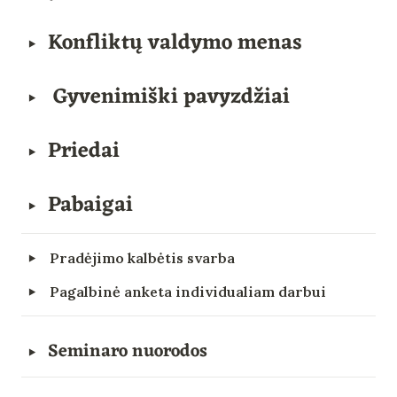
Konfliktų valdymo menas
‣
 Gyvenimiški pavyzdžiai
‣
Priedai
‣
Pabaigai
‣
‣
Pradėjimo kalbėtis svarba
‣
Pagalbinė anketa individualiam darbui
Seminaro nuorodos
‣