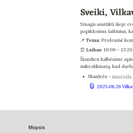
Sveiki, Vilk
Smagu susitikti šioje e
papildomus šaltinius, k
📌 
Tema:
 Profesinė kom
⏰ 
Laikas:
 10:00 – 13:20
Šiandien kalbėsime apie 
mikroklimatą, kad darb
Skaidrės - 
nuoroda
2025.08.26 Vilk
Mopsis