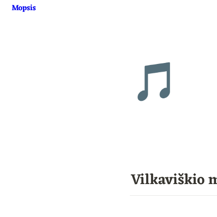
Mopsis
🎵
Vilkaviškio