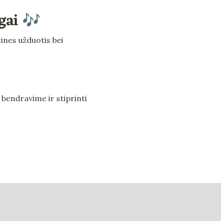
gai 🎶
nes užduotis bei 
 bendravime ir stiprinti 