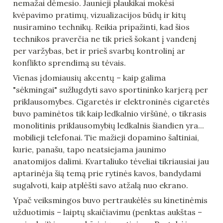
nemažai dėmesio. Jaunieji plaukikai mokėsi 
kvėpavimo pratimų, vizualizacijos būdų ir kitų 
nusiramino technikų. Reikia pripažinti, kad šios 
technikos praverčia ne tik prieš šokant į vandenį 
per varžybas, bet ir prieš svarbų kontrolinį ar 
konflikto sprendimą su tėvais.
Vienas įdomiausių akcentų – kaip galima 
"sėkmingai" sužlugdyti savo sportininko karjerą per 
priklausomybes. Cigaretės ir elektroninės cigaretės 
buvo paminėtos tik kaip ledkalnio viršūnė, o tikrasis 
monolitinis priklausomybių ledkalnis šiandien yra... 
mobilieji telefonai. Tie mažieji dopamino šaltiniai, 
kurie, panašu, tapo neatsiejama jaunimo 
anatomijos dalimi. Kvartaliuko tėveliai tikriausiai jau 
aptarinėja šią temą prie rytinės kavos, bandydami 
sugalvoti, kaip atplėšti savo atžalą nuo ekrano.
Ypač veiksmingos buvo pertraukėlės su kinetinėmis 
užduotimis – laiptų skaičiavimu (penktas aukštas – 