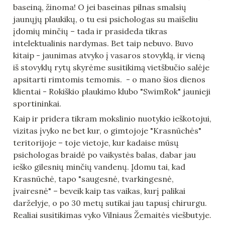
baseiną, žinoma! O jei baseinas pilnas smalsių 
jaunųjų plaukikų, o tu esi psichologas su maišeliu 
įdomių minčių – tada ir prasideda tikras 
intelektualinis nardymas. Bet taip nebuvo. Buvo 
kitaip - jaunimas atvyko į vasaros stovyklą, ir vieną 
iš stovyklų rytų skyrėme susitikimą vietšbučio salėje 
apsitarti rimtomis temomis.  - o mano šios dienos 
klientai - Rokiškio plaukimo klubo "SwimRok" jaunieji 
sportininkai.
Kaip ir pridera tikram mokslinio nuotykio ieškotojui, 
vizitas įvyko ne bet kur, o gimtojoje "Krasnūchės" 
teritorijoje – toje vietoje, kur kadaise mūsų 
psichologas braidė po vaikystės balas, dabar jau 
ieško gilesnių minčių vandenų. Įdomu tai, kad 
Krasnūchė, tapo "saugesnė, tvarkingesnė, 
įvairesnė" – beveik kaip tas vaikas, kurį palikai 
darželyje, o po 30 metų sutikai jau tapusį chirurgu. 
Realiai susitikimas vyko Vilniaus Žemaitės viešbutyje. 