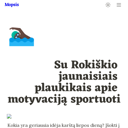
Mopsis
🏊🏿‍♂️
Su Rokiškio 
jaunaisiais 
plaukikais apie 
motyvaciją sportuoti
Kokia yra geriausia idėja karštą liepos dieną? Įšokti į 