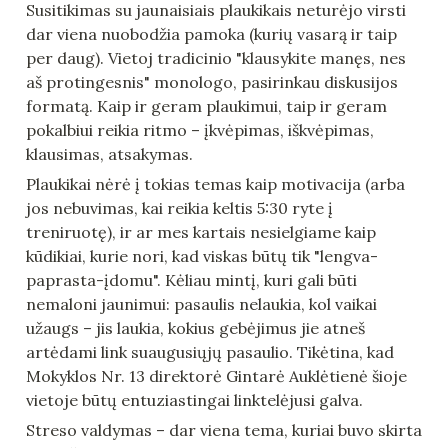
Susitikimas su jaunaisiais plaukikais neturėjo virsti 
dar viena nuobodžia pamoka (kurių vasarą ir taip 
per daug). Vietoj tradicinio "klausykite manęs, nes 
aš protingesnis" monologo, pasirinkau diskusijos 
formatą. Kaip ir geram plaukimui, taip ir geram 
pokalbiui reikia ritmo – įkvėpimas, iškvėpimas, 
klausimas, atsakymas.
Plaukikai nėrė į tokias temas kaip motivacija (arba 
jos nebuvimas, kai reikia keltis 5:30 ryte į 
treniruotę), ir ar mes kartais nesielgiame kaip 
kūdikiai, kurie nori, kad viskas būtų tik "lengva-
paprasta-įdomu". Kėliau mintį, kuri gali būti 
nemaloni jaunimui: pasaulis nelaukia, kol vaikai 
užaugs – jis laukia, kokius gebėjimus jie atneš 
artėdami link suaugusiųjų pasaulio. Tikėtina, kad 
Mokyklos Nr. 13 direktorė Gintarė Auklėtienė šioje 
vietoje būtų entuziastingai linktelėjusi galva.
Streso valdymas – dar viena tema, kuriai buvo skirta 