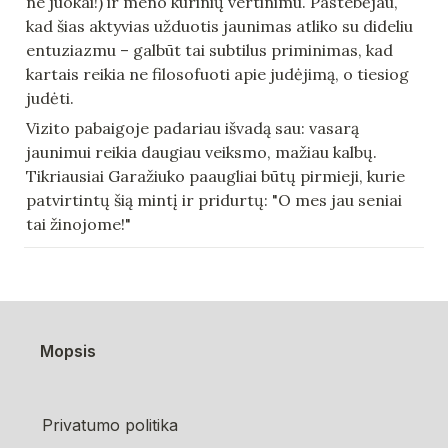
ne juokai!) ir meno kūrinių vertinimu. Pastebėjau, 
kad šias aktyvias užduotis jaunimas atliko su dideliu 
entuziazmu – galbūt tai subtilus priminimas, kad 
kartais reikia ne filosofuoti apie judėjimą, o tiesiog 
judėti.
Vizito pabaigoje padariau išvadą sau: vasarą 
jaunimui reikia daugiau veiksmo, mažiau kalbų. 
Tikriausiai Garažiuko paaugliai būtų pirmieji, kurie 
patvirtintų šią mintį ir pridurtų: "O mes jau seniai 
tai žinojome!"
Mopsis
Privatumo politika