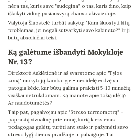
nėra tas, kuris save "sudegina", o tas, kuris žino, kaip 
išlaikyti vidinę pusiausvyrą chaoso akivaizdoje.
Valytoja Šluostelė turbūt sakytų: "Kam šluostyti kitų 
problemas, jei negali sutvarkyti savo kabineto?" Ir ji 
būtų absoliučiai teisi.
Ką galėtume išbandyti Mokykloje 
Nr. 13?
Direktorė Auklėtienė ir aš svarstome apie "Tylos 
zoną" mokytojų kambaryje – nedidelę erdvę su 
patogia kėde, kur būtų galima praleisti 5-10 minučių 
visiškai netrukdomam. Ką manote apie tokią idėją? 
Ar naudotumėtės?
Taip pat, pagalvojau apie "Streso termometrą" – 
paprastą vizualinę priemonę, kurią kiekvienas 
pedagogas galėtų turėti ant stalo ir pažymėti savo 
streso lygį dienos pradžioje ir pabaigoje. Tai 