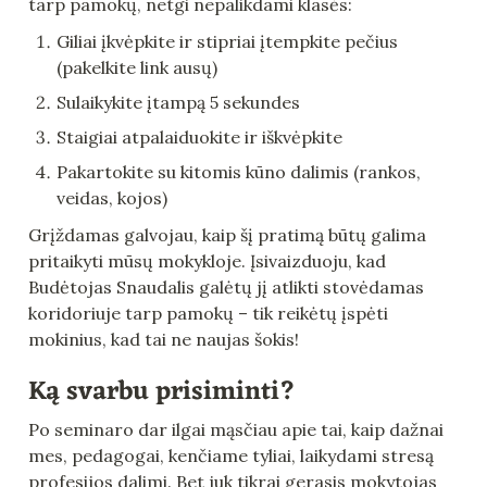
tarp pamokų, netgi nepalikdami klasės:
Giliai įkvėpkite ir stipriai įtempkite pečius 
(pakelkite link ausų)
Sulaikykite įtampą 5 sekundes
Staigiai atpalaiduokite ir iškvėpkite
Pakartokite su kitomis kūno dalimis (rankos, 
veidas, kojos)
Grįždamas galvojau, kaip šį pratimą būtų galima 
pritaikyti mūsų mokykloje. Įsivaizduoju, kad 
Budėtojas Snaudalis galėtų jį atlikti stovėdamas 
koridoriuje tarp pamokų – tik reikėtų įspėti 
mokinius, kad tai ne naujas šokis!
Ką svarbu prisiminti?
Po seminaro dar ilgai mąsčiau apie tai, kaip dažnai 
mes, pedagogai, kenčiame tyliai, laikydami stresą 
profesijos dalimi. Bet juk tikrai gerasis mokytojas 