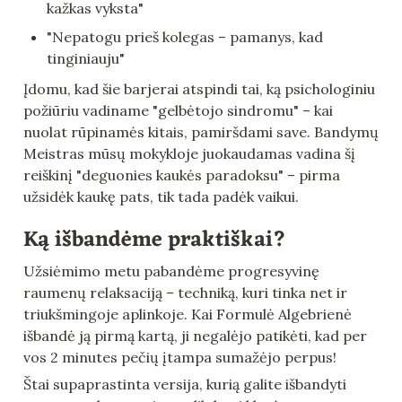
kažkas vyksta"
"Nepatogu prieš kolegas – pamanys, kad 
tinginiauju"
Įdomu, kad šie barjerai atspindi tai, ką psichologiniu 
požiūriu vadiname "gelbėtojo sindromu" – kai 
nuolat rūpinamės kitais, pamiršdami save. Bandymų 
Meistras mūsų mokykloje juokaudamas vadina šį 
reiškinį "deguonies kaukės paradoksu" – pirma 
užsidėk kaukę pats, tik tada padėk vaikui.
Ką išbandėme praktiškai?
Užsiėmimo metu pabandėme progresyvinę 
raumenų relaksaciją – techniką, kuri tinka net ir 
triukšmingoje aplinkoje. Kai Formulė Algebrienė 
išbandė ją pirmą kartą, ji negalėjo patikėti, kad per 
vos 2 minutes pečių įtampa sumažėjo perpus!
Štai supaprastinta versija, kurią galite išbandyti 