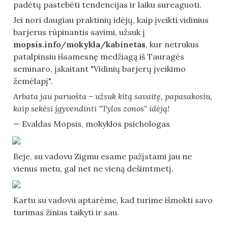
padėtų pastebėti tendencijas ir laiku sureaguoti.
Jei nori daugiau praktinių idėjų, kaip įveikti vidinius 
barjerus rūpinantis savimi, užsuk į 
mopsis.info/mokykla/kabinetas
, kur netrukus 
patalpinsiu išsamesnę medžiagą iš Tauragės 
seminaro, įskaitant "Vidinių barjerų įveikimo 
žemėlapį".
Arbata jau paruošta – užsuk kitą savaitę, papasakosiu, 
kaip sekėsi įgyvendinti "Tylos zonos" idėją!
— Evaldas Mopsis, mokyklos psichologas
Beje, su vadovu Zigmu esame pažįstami jau ne 
vienus metu, gal net ne vieną dešimtmetį. 
Kartu su vadovu aptarėme, kad turime išmokti savo 
turimas žinias taikyti ir sau. 