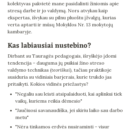
kolektyvas pakvietė mane pasidalinti žiniomis apie 
stresą darbe ir jo valdymą. Nors atvykau kaip 
ekspertas, išvykau su pilnu pluoštu įžvalgų, kurias 
verta aptarti ir mūsų Mokyklos Nr. 13 mokytojų 
kambaryje.
Kas labiausiai nustebino?
Dirbant su Tauragės pedagogais, išryškėjo įdomi 
tendencija – dauguma jų puikiai žino streso 
valdymo technikas (
teoriškai
), tačiau praktikoje 
susiduria su vidiniais barjerais, kurie trukdo jas 
pritaikyti. Kokios vidinės priežastys?
"Negaliu sau leisti atsipalaiduoti, kai aplinkui tiek 
vaikų, kuriems reikia dėmesio"
"Jaučiuosi savanaudiška, jei skiriu laiko sau darbo 
metu"
"Nėra tinkamos erdvės nusiraminti – visur 