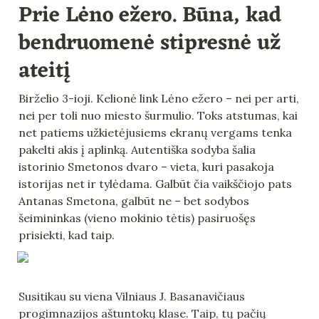
Prie Lėno ežero. Būna, kad 
bendruomenė stipresnė už 
ateitį
Birželio 3-ioji. Kelionė link Lėno ežero – nei per arti, 
nei per toli nuo miesto šurmulio. Toks atstumas, kai 
net patiems užkietėjusiems ekranų vergams tenka 
pakelti akis į aplinką. Autentiška sodyba šalia 
istorinio Smetonos dvaro – vieta, kuri pasakoja 
istorijas net ir tylėdama. Galbūt čia vaikščiojo pats 
Antanas Smetona, galbūt ne – bet sodybos 
šeimininkas (vieno mokinio tėtis) pasiruošęs 
prisiekti, kad taip.
Susitikau su viena Vilniaus J. Basanavičiaus 
progimnazijos aštuntokų klase. Taip, tų pačių 