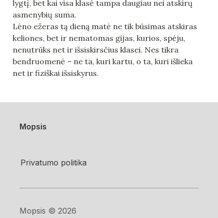
lygtį, bet kai visa klasė tampa daugiau nei atskirų 
asmenybių suma.

Lėno ežeras tą dieną matė ne tik būsimas atskiras 
keliones, bet ir nematomas gijas, kurios, spėju, 
nenutrūks net ir išsiskirsčius klasei. Nes tikra 
bendruomenė – ne ta, kuri kartu, o ta, kuri išlieka 
net ir fiziškai išsiskyrus.
Mopsis
Privatumo politika
Mopsis ©️ 2026