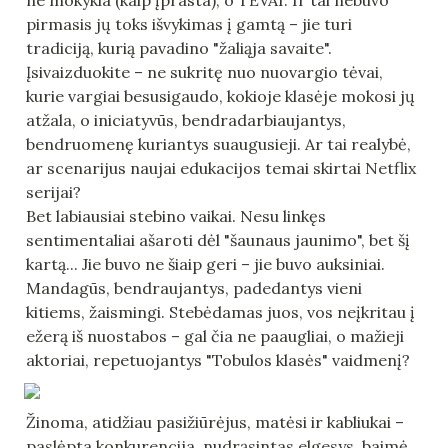
pirmasis jų toks išvykimas į gamtą – jie turi 
tradiciją, kurią pavadino "žaliąja savaite". 
Įsivaizduokite – ne sukritę nuo nuovargio tėvai, 
kurie vargiai besusigaudo, kokioje klasėje mokosi jų 
atžala, o iniciatyvūs, bendradarbiaujantys, 
bendruomenę kuriantys suaugusieji. Ar tai realybė, 
ar scenarijus naujai edukacijos temai skirtai Netflix 
serijai?

Bet labiausiai stebino vaikai. Nesu linkęs 
sentimentaliai ašaroti dėl "šaunaus jaunimo", bet šį 
kartą... Jie buvo ne šiaip geri – jie buvo auksiniai. 
Mandagūs, bendraujantys, padedantys vieni 
kitiems, žaismingi. Stebėdamas juos, vos neįkritau į 
ežerą iš nuostabos – gal čia ne paaugliai, o mažieji 
Žinoma, atidžiau pasižiūrėjus, matėsi ir kabliukai – 
paslėpta konkurencija, nudrąsintas elgesys, baimė 