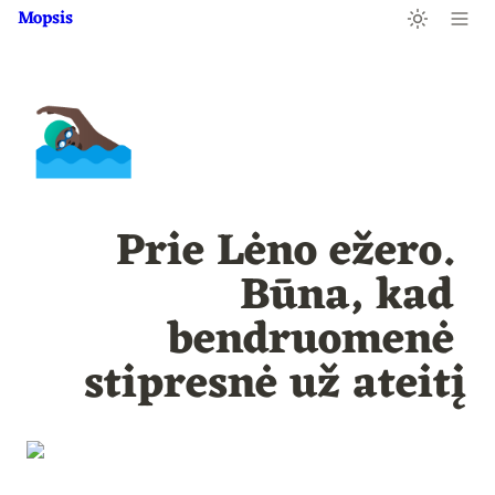
Mopsis
🏊🏿‍♂️
Prie Lėno ežero. 
Būna, kad 
bendruomenė 
stipresnė už ateitį