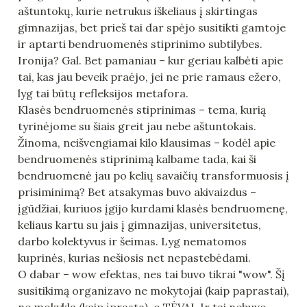
aštuntokų, kurie netrukus iškeliaus į skirtingas 
gimnazijas, bet prieš tai dar spėjo susitikti gamtoje 
ir aptarti bendruomenės stiprinimo subtilybes. 
Ironija? Gal. Bet pamaniau – kur geriau kalbėti apie 
tai, kas jau beveik praėjo, jei ne prie ramaus ežero, 
lyg tai būtų refleksijos metafora.

Klasės bendruomenės stiprinimas – tema, kurią 
tyrinėjome su šiais greit jau nebe aštuntokais. 
Žinoma, neišvengiamai kilo klausimas – kodėl apie 
bendruomenės stiprinimą kalbame tada, kai ši 
bendruomenė jau po kelių savaičių transformuosis į 
prisiminimą? Bet atsakymas buvo akivaizdus – 
įgūdžiai, kuriuos įgijo kurdami klasės bendruomenę, 
keliaus kartu su jais į gimnazijas, universitetus, 
darbo kolektyvus ir šeimas. Lyg nematomos 
kuprinės, kurias nešiosis net nepastebėdami.

O dabar – wow efektas, nes tai buvo tikrai "wow". Šį 
susitikimą organizavo ne mokytojai (kaip paprastai), 
ne mokykla (kaip įprasta), o TĖVAI. Ir tai nebuvo 