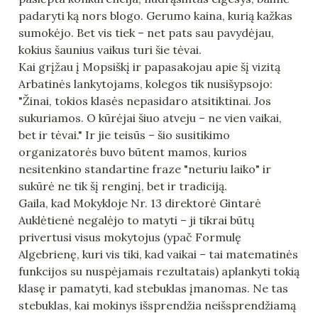
padaryti ką nors blogo. Gerumo kaina, kurią kažkas 
sumokėjo. Bet vis tiek – net pats sau pavydėjau, 
kokius šaunius vaikus turi šie tėvai.

Kai grįžau į Mopsiškį ir papasakojau apie šį vizitą 
Arbatinės lankytojams, kolegos tik nusišypsojo: 
"Žinai, tokios klasės nepasidaro atsitiktinai. Jos 
sukuriamos. O kūrėjai šiuo atveju – ne vien vaikai, 
bet ir tėvai." Ir jie teisūs – šio susitikimo 
organizatorės buvo būtent mamos, kurios 
nesitenkino standartine fraze "neturiu laiko" ir 
sukūrė ne tik šį renginį, bet ir tradiciją.

Gaila, kad Mokykloje Nr. 13 direktorė Gintarė 
Auklėtienė negalėjo to matyti – ji tikrai būtų 
privertusi visus mokytojus (ypač Formulę 
Algebrienę, kuri vis tiki, kad vaikai – tai matematinės 
funkcijos su nuspėjamais rezultatais) aplankyti tokią 
klasę ir pamatyti, kad stebuklas įmanomas. Ne tas 
stebuklas, kai mokinys išsprendžia neišsprendžiamą 