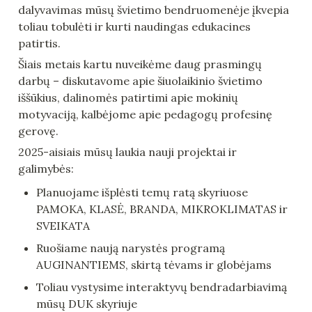
dalyvavimas mūsų švietimo bendruomenėje įkvepia 
toliau tobulėti ir kurti naudingas edukacines 
patirtis.
Šiais metais kartu nuveikėme daug prasmingų 
darbų – diskutavome apie šiuolaikinio švietimo 
iššūkius, dalinomės patirtimi apie mokinių 
motyvaciją, kalbėjome apie pedagogų profesinę 
gerovę. 
2025-aisiais mūsų laukia nauji projektai ir 
galimybės:
Planuojame išplėsti temų ratą skyriuose 
PAMOKA, KLASĖ, BRANDA, MIKROKLIMATAS ir 
SVEIKATA
Ruošiame naują narystės programą 
AUGINANTIEMS, skirtą tėvams ir globėjams
Toliau vystysime interaktyvų bendradarbiavimą 
mūsų DUK skyriuje