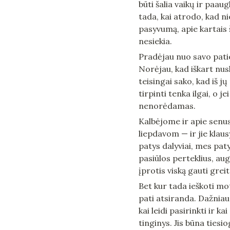
būti šalia vaikų ir paau
tada, kai atrodo, kad ni
pasyvumą, apie kartais š
nesiekia.
Pradėjau nuo savo paties
Norėjau, kad iškart nus
teisingai sako, kad iš j
tirpinti tenka ilgai, o je
nenorėdamas.
Kalbėjome ir apie senus
liepdavom — ir jie klaus
patys dalyviai, mes pat
pasiūlos perteklius, aug
įprotis viską gauti greita
Bet kur tada ieškoti mot
pati atsiranda. Dažniau 
kai leidi pasirinkti ir k
tinginys. Jis būna tiesi