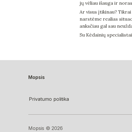
jų vėliau išauga ir noras
Ar visus įtikinau? Tikra
narstėme realias situaci
anksčiau gal sau neuždav
Su Kėdainių specialistais
Mopsis
Privatumo politika
Mopsis ©️ 2026