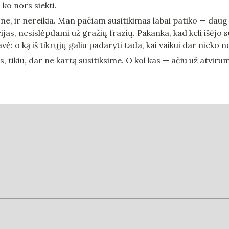
 ko nors siekti.
i ne, ir nereikia. Man pačiam susitikimas labai patiko — daug
jas, nesislėpdami už gražių frazių. Pakanka, kad keli išėjo s
ė: o ką iš tikrųjų galiu padaryti tada, kai vaikui dar nieko n
, tikiu, dar ne kartą susitiksime. O kol kas — ačiū už atvirumą