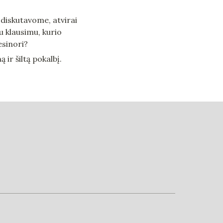
 diskutavome, atvirai 
u klausimu, kurio 
esinori?
 ir šiltą pokalbį.