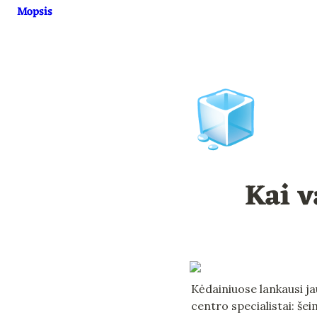
Mopsis
🧊
Kai v
Kėdainiuose lankausi jau
centro specialistai: šei