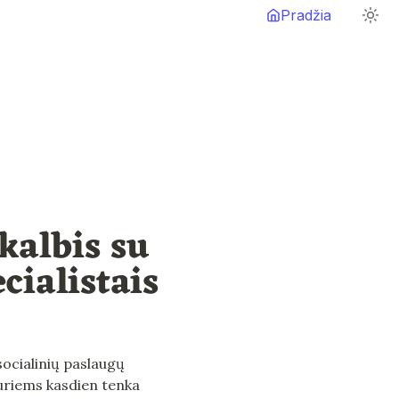
Pradžia
kalbis su 
cialistais
socialinių paslaugų 
kuriems kasdien tenka 