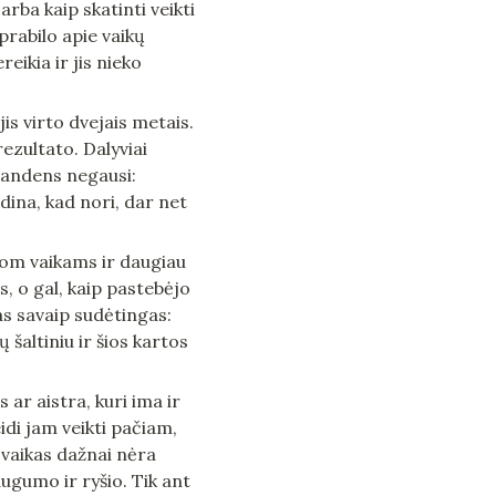
ba kaip skatinti veikti 
prabilo apie vaikų 
ikia ir jis nieko 
s virto dvejais metais. 
zultato. Dalyviai 
 vandens negausi: 
idina, kad nori, dar net 
om vaikams ir daugiau 
, o gal, kaip pastebėjo 
s savaip sudėtingas: 
šaltiniu ir šios kartos 
ar aistra, kuri ima ir 
idi jam veikti pačiam, 
s vaikas dažnai nėra 
augumo ir ryšio. Tik ant 