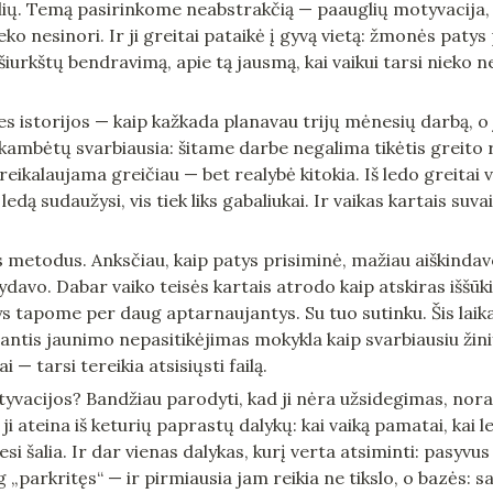
glių. Temą pasirinkome neabstrakčią — paauglių motyvacija, ar
eko nesinori. Ir ji greitai pataikė į gyvą vietą: žmonės patys 
iurkštų bendravimą, apie tą jausmą, kai vaikui tarsi nieko nere
 istorijos — kaip kažkada planavau trijų mėnesių darbą, o ji
kambėtų svarbiausia: šitame darbe negalima tikėtis greito re
ų reikalaujama greičiau — bet realybė kitokia. Iš ledo greitai
i ledą sudaužysi, vis tiek liks gabaliukai. Ir vaikas kartais suva
 metodus. Anksčiau, kaip patys prisiminė, mažiau aiškindav
ydavo. Dabar vaiko teisės kartais atrodo kaip atskiras iššūkis
ys tapome per daug aptarnaujantys. Su tuo sutinku. Šis laika
antis jaunimo nepasitikėjimas mokykla kaip svarbiausiu žinių 
i — tarsi tereikia atsisiųsti failą.
yvacijos? Bandžiau parodyti, kad ji nėra užsidegimas, noras 
ji ateina iš keturių paprastų dalykų: kai vaiką pamatai, kai le
ai esi šalia. Ir dar vienas dalykas, kurį verta atsiminti: pasyvu
og „parkritęs“ — ir pirmiausia jam reikia ne tikslo, o bazės: s