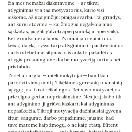
čia mes nemažai diskutavome — ar tikrai 
atlyginimas yra tas motyvatorius, kurio visi 
ieškome. Aš nesiginčiju: pinigai svarbu. Tai grindys, 
ant kurių stovime — kai žmogus negalvoja apie 
sąskaitas, jis gali galvoti apie pamoką ir apie vaiką. 
Bet grindys nėra lubos. Tyrimai jau seniai rodo 
keistą dalyką: ryšys tarp atlyginimo ir pasitenkinimo 
darbu stebėtinai silpnas, o iš anksto pažadėtas 
atlygis prasmingame darbe motyvaciją kartais net 
pristabdo.
Todėl atsargiai — mieli mokytojai — bandžiau 
parodyti vieną mintį. Tikėkimės geresnių finansinių 
sąlygų; jos tikrai reikalingos. Bet savo motyvacijos 
prie algos geriau neprirakinkime. Nes jei ji kabo tik 
ant atlyginimo, ji griūva kaskart, kai atlyginimas 
nepasikeičia. Tikroji motyvacija dažniausiai gyvena 
kitur: saugume, darbo pripažinime, jausme, kad 
tave matome kaip žmogų, o ne kaip etatą. Būtent 