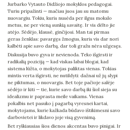
Jurbarko Vytauto Didžiojo mokyklos pedagogai. 
Turiu pripažinti — mačiau juos jau su matomu 
nuovargiu. Tokiu, kuris nusėda per ilgus mokslo 
metus, ne per vieną sunkią savaitę. Ir vis dėlto jie 
atėjo. Sėdėjo, klausė, ginčijosi. Man tai pirmas 
geras ženklas: pavargęs žmogus, kuris vis dar nori 
kalbėti apie savo darbą, dar toli gražu nėra užgesęs.
Diskusija buvo gyva ir nevienoda. Teko išgirsti ir 
radikalią poziciją — kad viskas labai blogai, kad 
sistema lūžta, o mokytojas paliktas vienas. Tokias 
mintis verta išgirsti, ne nutildyti: dažnai už jų slypi 
ne piktumas, o nuovargis. Bet toje pačioje salėje 
sėdėjo ir kiti — tie, kurie savo darbą iki šiol sieja su 
idealizmu ir paprasta meile vaikams. Vienas 
pokalbis net pasuko į pagarbą vyresnei kartai, 
mokytojams, kurie kažkada būdavo ištikimesni savo 
darbovietei ir likdavo joje visą gyvenimą.
Bet ryškiausias šios dienos akcentas buvo pinigai. Ir 