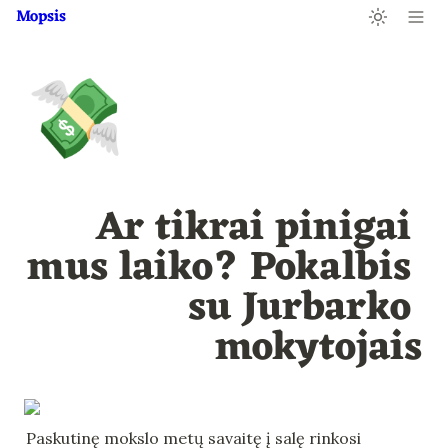
Mopsis
💸
Ar tikrai pinigai 
mus laiko? Pokalbis 
su Jurbarko 
mokytojais
Paskutinę mokslo metų savaitę į salę rinkosi 