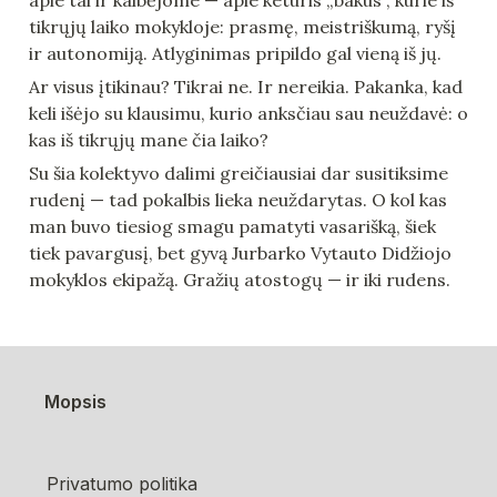
apie tai ir kalbėjome — apie keturis „bakus", kurie iš 
tikrųjų laiko mokykloje: prasmę, meistriškumą, ryšį 
ir autonomiją. Atlyginimas pripildo gal vieną iš jų.
Ar visus įtikinau? Tikrai ne. Ir nereikia. Pakanka, kad 
keli išėjo su klausimu, kurio anksčiau sau neuždavė: o 
kas iš tikrųjų mane čia laiko?
Su šia kolektyvo dalimi greičiausiai dar susitiksime 
rudenį — tad pokalbis lieka neuždarytas. O kol kas 
man buvo tiesiog smagu pamatyti vasarišką, šiek 
tiek pavargusį, bet gyvą Jurbarko Vytauto Didžiojo 
mokyklos ekipažą. Gražių atostogų — ir iki rudens.
Mopsis
Privatumo politika