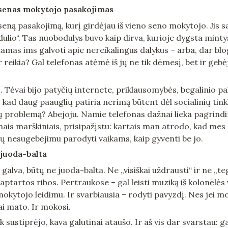
 senas mokytojo pasakojimas
seną pasakojimą, kurį girdėjau iš vieno seno mokytojo. Jis s
dulio“. Tas nuobodulys buvo kaip dirva, kurioje dygsta minty
mas ims galvoti apie nereikalingus dalykus – arba, dar blog
ir reikia? Gal telefonas atėmė iš jų ne tik dėmesį, bet ir gebė
. Tėvai bijo patyčių internete, priklausomybės, begalinio paly
, kad daug paauglių patiria nerimą būtent dėl socialinių tink
problemą? Abejoju. Namie telefonas dažnai lieka pagrindinis
nais marškiniais, prisipažįstu: kartais man atrodo, kad mes 
ių nesugebėjimu parodyti vaikams, kaip gyventi be jo.
 juoda-balta
galva, būtų ne juoda-balta. Ne „visiškai uždrausti“ ir ne „teg
s aptartos ribos. Pertraukose – gal leisti muziką iš kolonėlės 
 mokytojo leidimu. Ir svarbiausia – rodyti pavyzdį. Nes jei 
tai mato. Ir mokosi.
k sustiprėjo, kava galutinai ataušo. Ir aš vis dar svarstau: g