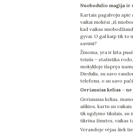
Nuobodulio magija ir
Kartais pagalvoju apie 
vaikai mokėsi „iš nuobo
kad vaikas nuobodžiauda
gyvai. O gal kaip tik to 
savimi?
Žinoma, yra ir kita pusė
teisūs – statistika rodo
mokykloje išspręs namų 
Diedulis, su savo raudo
telefonu, o su savo pač
Geriausias kelias – ne
Geriausias kelias, mano 
aiškios, kartu su vaikai
tik ugdymo tikslais, su
tikrina žinutes, vaikas 
Verandoje vėjas šiek tie