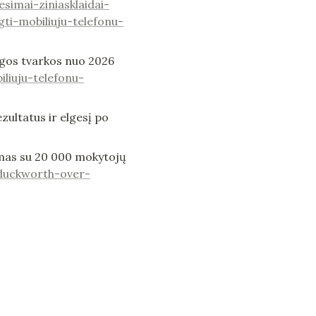
simai-ziniasklaidai-
ti-mobiliuju-telefonu-
ingos tvarkos nuo 2026 
liuju-telefonu-
zultatus ir elgesį po 
imas su 20 000 mokytojų 
duckworth-over-