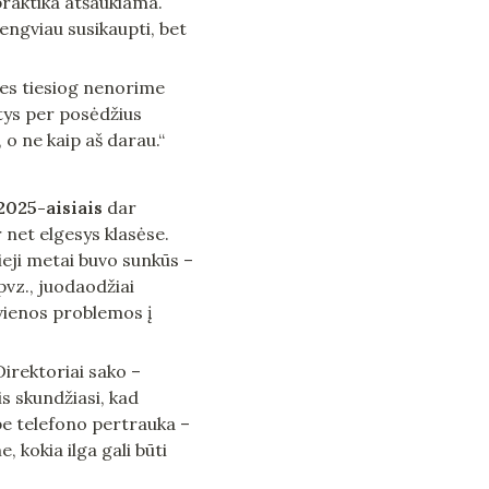
raktika atšaukiama. 
ngviau susikaupti, bet 
mes tiesiog nenorime 
tys per posėdžius 
 o ne kaip aš darau.“
2025-aisiais
 dar 
net elgesys klasėse. 
eji metai buvo sunkūs – 
z., juodaodžiai 
vienos problemos į 
irektoriai sako – 
s skundžiasi, kad 
e telefono pertrauka – 
 kokia ilga gali būti 