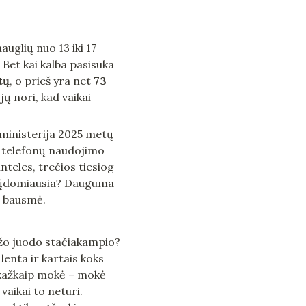
auglių nuo 13 iki 17 
et kai kalba pasisuka 
tų
, o prieš yra net 
73 
 jų nori, kad vaikai 
 ministerija 2025 metų 
ų telefonų naudojimo 
teles, trečios tiesiog 
as įdomiausia? Dauguma 
a bausmė.
žo juodo stačiakampio? 
enta ir kartais koks 
kažkaip mokė – mokė 
vaikai to neturi. 