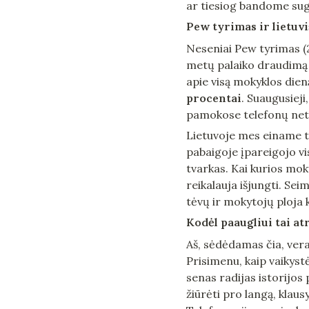
ar tiesiog bandome sug
Pew tyrimas ir lietuv
Neseniai Pew tyrimas (
metų palaiko draudimą 
apie visą mokyklos dieną
procentai
. Suaugusieji
pamokose telefonų net
Lietuvoje mes einame tuo
pabaigoje įpareigojo vi
tvarkas. Kai kurios moky
reikalauja išjungti. Se
tėvų ir mokytojų ploja 
Kodėl paaugliui tai at
Aš, sėdėdamas čia, ver
Prisimenu, kaip vaikyst
senas radijas istorijo
žiūrėti pro langą, klausy