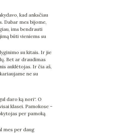
akydavo, kad anksčiau 
s. Dabar mes bijome, 
iau, ims bendrauti 
jimą būti vieniems su 
ginimo su kitais. Ir jie 
lų. Bet ar draudimas 
 auklėtojas. Ir čia aš, 
kariaujame ne su 
ul daro ką nori“. O 
visai klasei. Pamokose – 
mokytojas per pamoką 
al mes per daug 