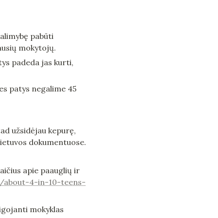
alimybę pabūti 
iausių mokytojų.
ys padeda jas kurti, 
mes patys negalime 45 
ad užsidėjau kepurę, 
 Lietuvos dokumentuose. 
aičius apie paauglių ir 
/about-4-in-10-teens-
igojanti mokyklas 