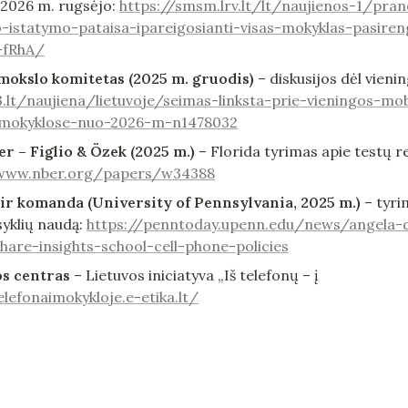
 2026 m. rugsėjo: 
https://smsm.lrv.lt/lt/naujienos-1/prane
-istatymo-pataisa-ipareigosianti-visas-mokyklas-pasireng
-fRhA/
mokslo komitetas (2025 m. gruodis)
 – diskusijos dėl vien
.lt/naujiena/lietuvoje/seimas-linksta-prie-vieningos-mobi
-mokyklose-nuo-2026-m-n1478032
 – Figlio & Özek (2025 m.)
 – Florida tyrimas apie testų re
/www.nber.org/papers/w34388
r komanda (University of Pennsylvania, 2025 m.)
 – tyr
syklių naudą: 
https://penntoday.upenn.edu/news/angela-
are-insights-school-cell-phone-policies
os centras
 – Lietuvos iniciatyva „Iš telefonų – į 
elefonaimokykloje.e-etika.lt/