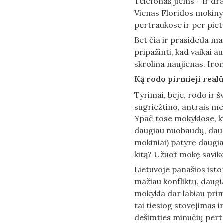
Telefonas jiems – ir dr
Vienas Floridos mokinys
pertraukose ir per pietus
Bet čia ir prasideda ma
pripažinti, kad vaikai 
skrolina naujienas. Iron
Ką rodo pirmieji realū
Tyrimai, beje, rodo ir š
sugriežtino, antrais me
Ypač tose mokyklose, ku
daugiau nuobaudų, daugi
mokiniai) patyrė daugia
kitą? Užuot mokę saviko
Lietuvoje panašios istor
mažiau konfliktų, daugia
mokykla dar labiau prim
tai tiesiog stovėjimas i
dešimties minučių pertra