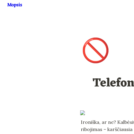
Mopsis
🚫
Telefo
Ironiška, ar ne? Kalbėsi
ribojimas – karščiausia d