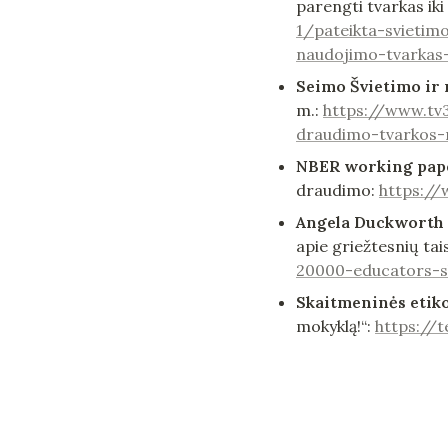
parengti tvarkas iki
1/pateikta-svietimo
naudojimo-tvarkas
Seimo Švietimo ir 
m.: 
https://www.tv3
draudimo-tvarkos
NBER working paper
draudimo: 
https:/
Angela Duckworth i
apie griežtesnių tai
20000-educators-sh
Skaitmeninės etik
mokyklą!“: 
https://t