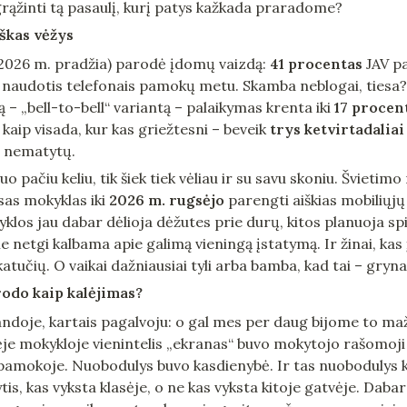
rąžinti tą pasaulį, kurį patys kažkada praradome?
iškas vėžys
2026 m. pradžia) parodė įdomų vaizdą: 
41 procentas
 JAV pa
naudotis telefonais pamokų metu. Skamba neblogai, tiesa? B
 – „bell-to-bell“ variantą – palaikymas krenta iki 
17 procen
, kaip visada, kur kas griežtesni – beveik 
trys ketvirtadaliai
 nematytų.
 pačiu keliu, tik šiek tiek vėliau ir su savu skoniu. Švietimo
sas mokyklas iki 
2026 m. rugsėjo
 parengti aiškias mobiliųj
klos jau dabar dėlioja dėžutes prie durų, kitos planuoja spin
ime netgi kalbama apie galimą vieningą įstatymą. Ir žinai, k
katučių. O vaikai dažniausiai tyli arba bamba, kad tai – gryn
rodo kaip kalėjimas?
andoje, kartais pagalvoju: o gal mes per daug bijome to ma
ėje mokykloje vienintelis „ekranas“ buvo mokytojo rašomoji l
s pamokoje. Nuobodulys buvo kasdienybė. Ir tas nuobodulys 
tis, kas vyksta klasėje, o ne kas vyksta kitoje gatvėje. Dabar 