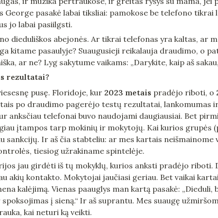
augas, ir muzika pertraukose, ir greitas ryšys su mama, jei p
 George pasakė labai tiksliai: pamokose be telefono tikrai le
 jo labai pasiilgsti.
no dieduliškos abejonės. Ar tikrai telefonas yra kaltas, ar 
auga kitame pasaulyje? Suaugusieji reikalauja draudimo, o pa
iška, ar ne? Lyg sakytume vaikams: „Darykite, kaip aš sakau,
s rezultatai?
viesesnę pusę. Floridoje, kur 
2023 metais
 pradėjo riboti, o 
tais po draudimo pagerėjo testų rezultatai, lankomumas ir 
r anksčiau telefonai buvo naudojami daugiausiai. Bet pirmi
au įtampos tarp mokinių ir mokytojų. Kai kurios grupės (pv
u sankcijų. Ir aš čia stabteliu: ar mes kartais neišmainome 
ntrolės, tiesiog užrakiname spintelėje.
ijos jau girdėti iš tų mokyklų, kurios anksti pradėjo riboti. D
u akių kontakto. Mokytojai jaučiasi geriau. Bet vaikai kartai
ena kalėjimą. Vienas paauglys man kartą pasakė: „Dieduli, b
r spoksojimas į sieną.“ Ir aš suprantu. Mes suaugę užmiršome,
uka, kai neturi ką veikti.