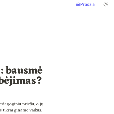
Pradžia
: bausmė 
lbėjimas? 
edagoginiu priešu, o jų 
s tikrai giname vaikus, 