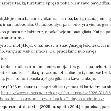
išspręs tai, ką turėtume spręsti pokalbiu ir savo pavyzdžiu.
ykloje nėra bausmė vaikams. Tai riba, kuri grąžina jiems g
s ir su nuoboduliu. O nuobodulys, pasirodo, yra vienas ger
os gimsta ne kabinete, o pokalbyje su paaugliais. Kai jie pat
au supratimo.
is yra ne mokykloje, o namuose ir suaugusiųjų kišenėse. Jei 
o, vargu ar vaikai išmoks. Gal pradėkime nuo savęs.
ktus
trobos radijas ir mano senos nuojautos gali ir pameluoti, t
 patikrinau, kas iš tikrųjų rašoma oficialiuose tyrimuose bei
ių, jei ir tu nori pasikrapštyti giliau su kava rankoje:
r (2026 m. sausis)
 – pagrindinis tyrimas, iš kurio ėmiau sk
 
https://www.pewresearch.org/short-reads/2026/01/13
bans-in-classrooms-fewer-back-all-day-restrictions/
 sporto ministerija (2025 m. spalio 29 d.)
 – pataisa, įpare