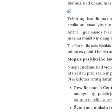
tikimės, kad draudimas 
Telefonų draudimas mok
realiame pasaulyje, nor
Antra – geriausios tvark
mažiau maišto ir daugi
Trečia – tikrasis iššūk
minutes pabūti be ekran
Mopsis pasitikrino fa
Nusprendžiau, kad vien 
atsisėdau prie stalo ir
Štai keletas rimtų šaltin
Pew Research Cente
suaugusiųjų požiūrį:
support-cellphone-
Švietimo, mokslo ir