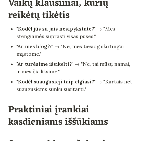
Vaikų klausimai, kurių 
reikėtų tikėtis
"Kodėl jūs su jais nesipykstate?"
 → "Mes 
stengiamės suprasti visas puses."
"Ar mes blogi?"
 → "Ne, mes tiesiog skirtingai 
mąstome."
"Ar turėsime išsikelti?"
 → "Ne, tai mūsų namai, 
ir mes čia liksime."
"Kodėl suaugusieji taip elgiasi?"
 → "Kartais net 
suaugusiems sunku susitarti."
Praktiniai įrankiai 
kasdieniams iššūkiams