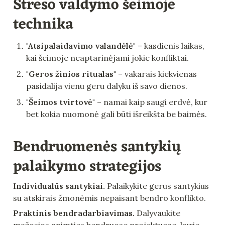
Streso valdymo šeimoje 
technika
"Atsipalaidavimo valandėlė"
 – kasdienis laikas, 
kai šeimoje neaptarinėjami jokie konfliktai.
"Geros žinios ritualas"
 – vakarais kiekvienas 
pasidalija vienu geru dalyku iš savo dienos.
"Šeimos tvirtovė"
 – namai kaip saugi erdvė, kur 
bet kokia nuomonė gali būti išreikšta be baimės.
Bendruomenės santykių 
palaikymo strategijos
Individualūs santykiai.
 Palaikykite gerus santykius 
su atskirais žmonėmis nepaisant bendro konflikto.
Praktinis bendradarbiavimas.
 Dalyvaukite 
mažosios apimties bendruose projektuose, kurie 