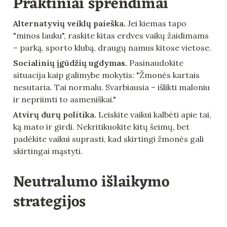
Praktiniai sprendimai
Alternatyvių veiklų paieška.
 Jei kiemas tapo 
"minos lauku", raskite kitas erdves vaikų žaidimams 
– parką, sporto klubą, draugų namus kitose vietose.
Socialinių įgūdžių ugdymas.
 Pasinaudokite 
situacija kaip galimybe mokytis: "Žmonės kartais 
nesutaria. Tai normalu. Svarbiausia – išlikti maloniu 
ir nepriimti to asmeniškai."
Atvirų durų politika.
 Leiskite vaikui kalbėti apie tai, 
ką mato ir girdi. Nekritikuokite kitų šeimų, bet 
padėkite vaikui suprasti, kad skirtingi žmonės gali 
skirtingai mąstyti.
Neutralumo išlaikymo 
strategijos