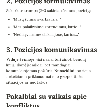
2. Pozicijos formulavimas
Sukurkite trumpą (2-3 sakiniai) šeimos poziciją:
"Mūsų šeimai svarbiausia..."
"Mes palaikysime sprendimus, kurie..."
"Nedalyvausime diskusijose, kurios..."
3. Pozicijos komunikavimas
Viduje šeimoje:
 visi nariai turi žinoti bendrą 
liniją. 
Išorėje:
 aiškiai, bet mandagiai 
komunikuojamas požiūris. 
Nuosekliai:
 pozicija 
nekeičiama priklausomai nuo geopolitinės 
situacijos ar nuotaikos.
Pokalbiai su vaikais apie 
konfliktus