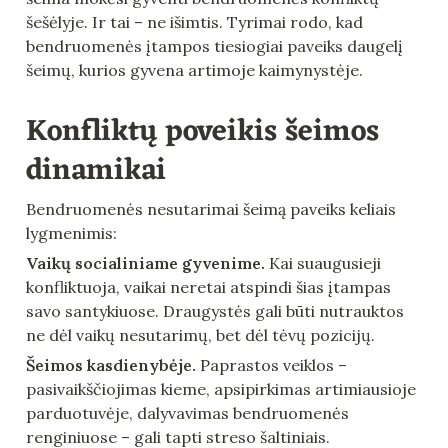
šešėlyje. Ir tai – ne išimtis. Tyrimai rodo, kad 
bendruomenės įtampos tiesiogiai paveiks daugelį 
šeimų, kurios gyvena artimoje kaimynystėje.
Konfliktų poveikis šeimos 
dinamikai
Bendruomenės nesutarimai šeimą paveiks keliais 
lygmenimis:
Vaikų socialiniame gyvenime.
 Kai suaugusieji 
konfliktuoja, vaikai neretai atspindi šias įtampas 
savo santykiuose. Draugystės gali būti nutrauktos 
ne dėl vaikų nesutarimų, bet dėl tėvų pozicijų.
Šeimos kasdienybėje.
 Paprastos veiklos – 
pasivaikščiojimas kieme, apsipirkimas artimiausioje 
parduotuvėje, dalyvavimas bendruomenės 
renginiuose – gali tapti streso šaltiniais.