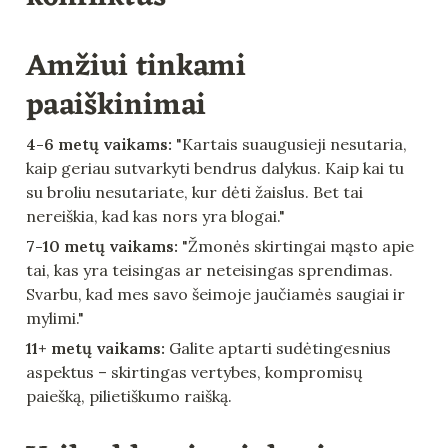
Amžiui tinkami 
paaiškinimai
4-6 metų vaikams:
 "Kartais suaugusieji nesutaria, 
kaip geriau sutvarkyti bendrus dalykus. Kaip kai tu 
su broliu nesutariate, kur dėti žaislus. Bet tai 
nereiškia, kad kas nors yra blogai."
7-10 metų vaikams:
 "Žmonės skirtingai mąsto apie 
tai, kas yra teisingas ar neteisingas sprendimas. 
Svarbu, kad mes savo šeimoje jaučiamės saugiai ir 
mylimi."
11+ metų vaikams:
 Galite aptarti sudėtingesnius 
aspektus – skirtingas vertybes, kompromisų 
paiešką, pilietiškumo raišką.