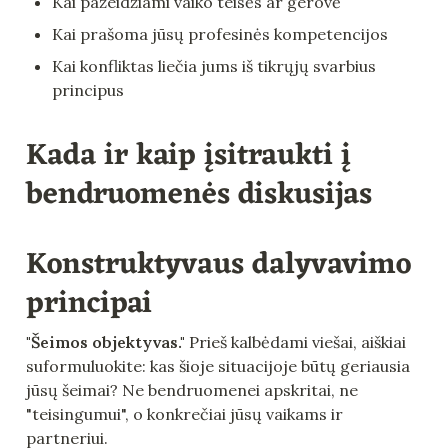
Kai pažeidžiami vaiko teisės ar gerovė
Kai prašoma jūsų profesinės kompetencijos
Kai konfliktas liečia jums iš tikrųjų svarbius 
principus
Kada ir kaip įsitraukti į 
bendruomenės diskusijas
Konstruktyvaus dalyvavimo 
principai
"Šeimos objektyvas."
 Prieš kalbėdami viešai, aiškiai 
suformuluokite: kas šioje situacijoje būtų geriausia 
jūsų šeimai? Ne bendruomenei apskritai, ne 
"teisingumui", o konkrečiai jūsų vaikams ir 
partneriui.