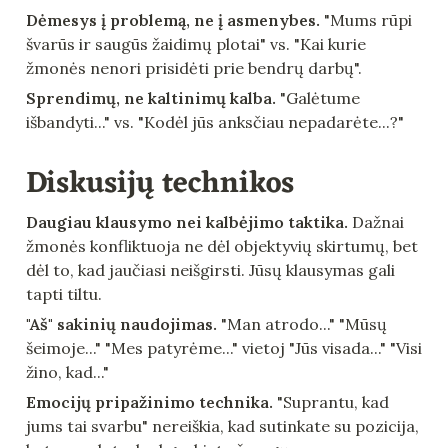
Dėmesys į problemą, ne į asmenybes.
 "Mums rūpi 
švarūs ir saugūs žaidimų plotai" vs. "Kai kurie 
žmonės nenori prisidėti prie bendrų darbų".
Sprendimų, ne kaltinimų kalba.
 "Galėtume 
išbandyti..." vs. "Kodėl jūs anksčiau nepadarėte...?"
Diskusijų technikos
Daugiau klausymo nei kalbėjimo taktika.
 Dažnai 
žmonės konfliktuoja ne dėl objektyvių skirtumų, bet 
dėl to, kad jaučiasi neišgirsti. Jūsų klausymas gali 
tapti tiltu.
"Aš" sakinių naudojimas.
 "Man atrodo..." "Mūsų 
šeimoje..." "Mes patyrėme..." vietoj "Jūs visada..." "Visi 
žino, kad..."
Emocijų pripažinimo technika.
 "Suprantu, kad 
jums tai svarbu" nereiškia, kad sutinkate su pozicija, 