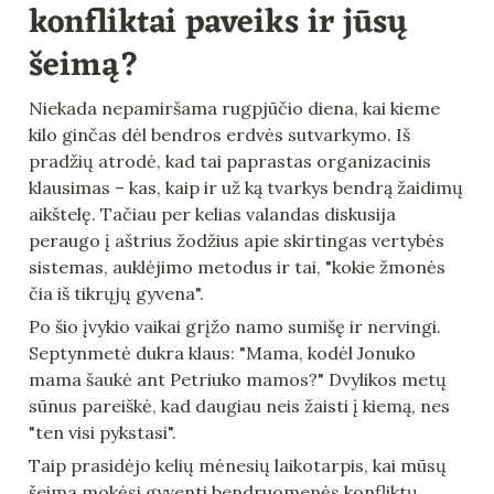
konfliktai paveiks ir jūsų 
šeimą?
Niekada nepamiršama rugpjūčio diena, kai kieme 
kilo ginčas dėl bendros erdvės sutvarkymo. Iš 
pradžių atrodė, kad tai paprastas organizacinis 
klausimas – kas, kaip ir už ką tvarkys bendrą žaidimų 
aikštelę. Tačiau per kelias valandas diskusija 
peraugo į aštrius žodžius apie skirtingas vertybės 
sistemas, auklėjimo metodus ir tai, "kokie žmonės 
čia iš tikrųjų gyvena".
Po šio įvykio vaikai grįžo namo sumišę ir nervingi. 
Septynmetė dukra klaus: "Mama, kodėl Jonuko 
mama šaukė ant Petriuko mamos?" Dvylikos metų 
sūnus pareiškė, kad daugiau neis žaisti į kiemą, nes 
"ten visi pykstasi".
Taip prasidėjo kelių mėnesių laikotarpis, kai mūsų 
šeima mokėsi gyventi bendruomenės konfliktų 