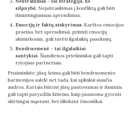
Neutralumas – tai strategija, ne 
silpnybė.
 Neįsitraukimas į konfliktą gali būti 
išmintingiausias sprendimas.
Emocijų ir faktų atskyrimas.
 Karštos emocijos 
praeina, bet sprendimai, priimti emocijų 
akimirkomis, gali turėti ilgalaikių pasekmių.
Bendruomenė – tai ilgalaikiai 
santykiai.
 Šiandienos priešininkai gali tapti 
rytojaus partneriais.
Prisiminkite: jūsų šeima gali būti bendruomenės 
harmonijos salelė net tada, kai aplinkui siaučia 
audros. Kartais būtent jūsų pastovumas ir išmintis 
gali tapti pavyzdžiu kitiems, kaip įmanoma gyventi 
skirtingai mąstant, bet išliekant žmoniškai.