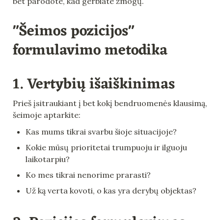
bet parodote, kad gerbiate žmogų.
"Šeimos pozicijos" 
formulavimo metodika
1. Vertybių išaiškinimas
Prieš įsitraukiant į bet kokį bendruomenės klausimą, 
šeimoje aptarkite:
Kas mums tikrai svarbu šioje situacijoje?
Kokie mūsų prioritetai trumpuoju ir ilguoju 
laikotarpiu?
Ko mes tikrai nenorime prarasti?
Už ką verta kovoti, o kas yra derybų objektas?