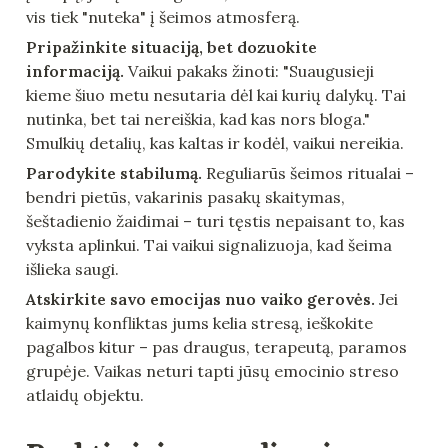
vis tiek "nuteka" į šeimos atmosferą.
Pripažinkite situaciją, bet dozuokite 
informaciją.
 Vaikui pakaks žinoti: "Suaugusieji 
kieme šiuo metu nesutaria dėl kai kurių dalykų. Tai 
nutinka, bet tai nereiškia, kad kas nors bloga." 
Smulkių detalių, kas kaltas ir kodėl, vaikui nereikia.
Parodykite stabilumą.
 Reguliarūs šeimos ritualai – 
bendri pietūs, vakarinis pasakų skaitymas, 
šeštadienio žaidimai – turi tęstis nepaisant to, kas 
vyksta aplinkui. Tai vaikui signalizuoja, kad šeima 
išlieka saugi.
Atskirkite savo emocijas nuo vaiko gerovės.
 Jei 
kaimynų konfliktas jums kelia stresą, ieškokite 
pagalbos kitur – pas draugus, terapeutą, paramos 
grupėje. Vaikas neturi tapti jūsų emocinio streso 
atlaidų objektu.