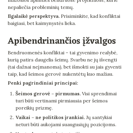
nepaliečia probleminių temų.
Ilgalaikė perspektyva.
 Prisiminkite, kad konfliktai 
baigiasi, bet kaimynystės lieka.
Apibendrinančios įžvalgos
Bendruomenės konfliktai – tai gyvenimo realybė, 
kurią patirs daugelis šeimų. Svarbu ne jų išvengti 
(tai dažnai neįmanoma), bet išmokti su jais gyventi 
taip, kad šeimos gerovė nukentėtų kuo mažiau.
Penki pagrindiniai principai:
Šeimos gerovė – pirmumas.
 Visi sprendimai 
turi būti vertinami pirmiausia per šeimos 
poreikių prizmę.
Vaikai – ne politikos įrankiai.
 Jų santykiai 
neturi būti aukojami suaugusiųjų pozicijoms.