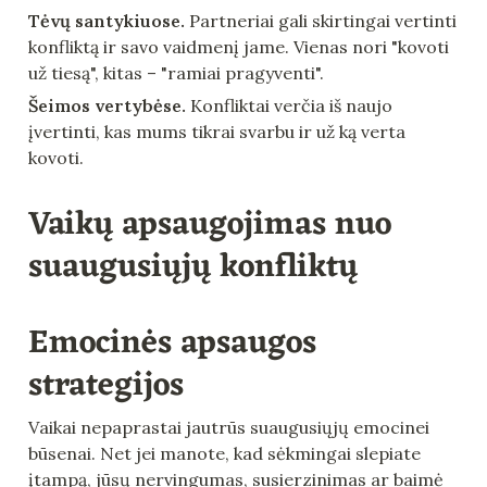
Tėvų santykiuose.
 Partneriai gali skirtingai vertinti 
konfliktą ir savo vaidmenį jame. Vienas nori "kovoti 
už tiesą", kitas – "ramiai pragyventi".
Šeimos vertybėse.
 Konfliktai verčia iš naujo 
įvertinti, kas mums tikrai svarbu ir už ką verta 
kovoti.
Vaikų apsaugojimas nuo 
suaugusiųjų konfliktų
Emocinės apsaugos 
strategijos
Vaikai nepaprastai jautrūs suaugusiųjų emocinei 
būsenai. Net jei manote, kad sėkmingai slepiate 
įtampą, jūsų nervingumas, susierzinimas ar baimė 