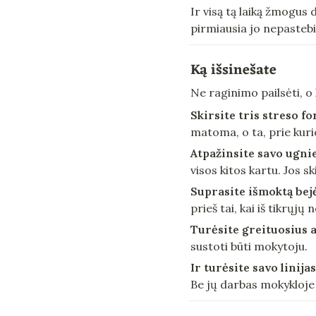
Ir visą tą laiką žmogus 
pirmiausia jo nepastebi 
Ką išsinešate
Ne raginimo pailsėti, o k
Skirsite tris streso f
matoma, o ta, prie kuri
Atpažinsite savo ugni
visos kitos kartu. Jos s
Suprasite išmoktą be
prieš tai, kai iš tikrųjų 
Turėsite greituosius 
sustoti būti mokytoju.
Ir turėsite savo linijas
Be jų darbas mokykloje 