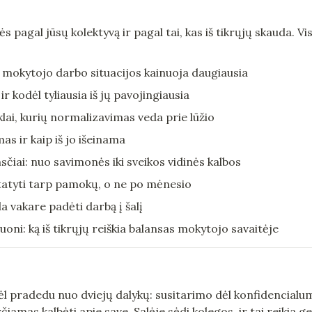
 pagal jūsų kolektyvą ir pagal tai, kas iš tikrųjų skauda. Vi
 mokytojo darbo situacijos kainuoja daugiausia
r kodėl tyliausia iš jų pavojingiausia
nklai, kurių normalizavimas veda prie lūžio
s ir kaip iš jo išeinama
čiai: nuo savimonės iki sveikos vidinės kalbos
istatyti tarp pamokų, o ne po mėnesio
da vakare padėti darbą į šalį
tuoni: ką iš tikrųjų reiškia balansas mokytojo savaitėje
l pradedu nuo dviejų dalykų: susitarimo dėl konfidencialum
iamas kalbėti apie save. Salėje sėdi kolegos, ir tai reikia ge