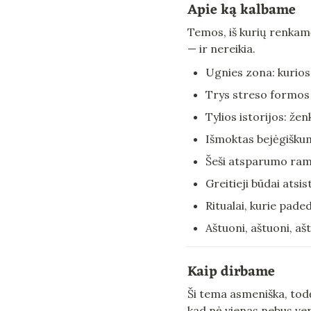
Apie ką kalbame
Temos, iš kurių renkamės
— ir nereikia.
Ugnies zona: kurios
Trys streso formos i
Tylios istorijos: že
Išmoktas bejėgiškuma
Šeši atsparumo rams
Greitieji būdai ats
Ritualai, kurie pade
Aštuoni, aštuoni, aš
Kaip dirbame
Ši tema asmeniška, todė
kad nė vienas nebus verč