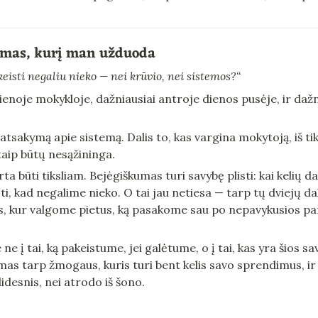
imas, kurį man užduoda
eisti negaliu nieko — nei krūvio, nei sistemos?“
vienoje mokykloje, dažniausiai antroje dienos pusėje, ir dažn
tsakymą apie sistemą. Dalis to, kas vargina mokytoją, iš tik
itaip būtų nesąžininga.
rta būti tiksliam. Bejėgiškumas turi savybę plisti: kai kelių d
, kad negalime nieko. O tai jau netiesa — tarp tų dviejų dal
s, kur valgome pietus, ką pasakome sau po nepavykusios pa
e į tai, ką pakeistume, jei galėtume, o į tai, kas yra šios sa
umas tarp žmogaus, kuris turi bent kelis savo sprendimus, ir
idesnis, nei atrodo iš šono.