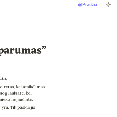
Pradžia
sparumas”
žta.
rytas, kai atsikėlimas 
og laukiate, kol 
 nieko nejaučiate.
ra. Tik paskui jis 