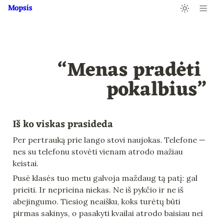
Mopsis
“Menas pradėti 
pokalbius”
Iš ko viskas prasideda
Per pertrauką prie lango stovi naujokas. Telefone — 
nes su telefonu stovėti vienam atrodo mažiau 
keistai.
Pusė klasės tuo metu galvoja maždaug tą patį: gal 
prieiti. Ir neprieina niekas. Ne iš pykčio ir ne iš 
abejingumo. Tiesiog neaišku, koks turėtų būti 
pirmas sakinys, o pasakyti kvailai atrodo baisiau nei 