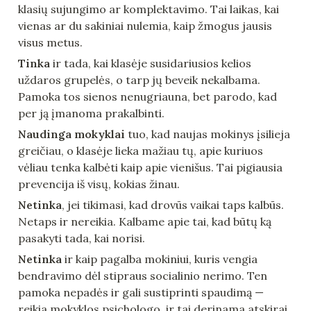
klasių sujungimo ar komplektavimo. Tai laikas, kai 
vienas ar du sakiniai nulemia, kaip žmogus jausis 
visus metus.
Tinka
 ir tada, kai klasėje susidariusios kelios 
uždaros grupelės, o tarp jų beveik nekalbama. 
Pamoka tos sienos nenugriauna, bet parodo, kad 
per ją įmanoma prakalbinti.
Naudinga mokyklai
 tuo, kad naujas mokinys įsilieja 
greičiau, o klasėje lieka mažiau tų, apie kuriuos 
vėliau tenka kalbėti kaip apie vienišus. Tai pigiausia 
prevencija iš visų, kokias žinau.
Netinka
, jei tikimasi, kad drovūs vaikai taps kalbūs. 
Netaps ir nereikia. Kalbame apie tai, kad būtų ką 
pasakyti tada, kai norisi.
Netinka
 ir kaip pagalba mokiniui, kuris vengia 
bendravimo dėl stipraus socialinio nerimo. Ten 
pamoka nepadės ir gali sustiprinti spaudimą — 
reikia mokyklos psichologo, ir tai derinama atskirai.