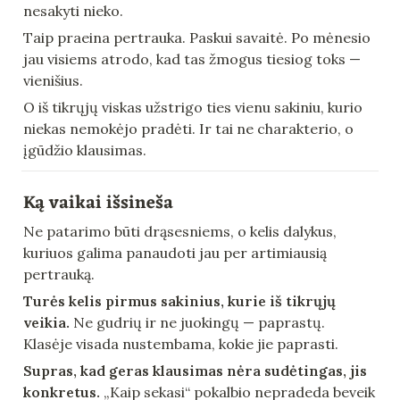
nesakyti nieko.
Taip praeina pertrauka. Paskui savaitė. Po mėnesio 
jau visiems atrodo, kad tas žmogus tiesiog toks — 
vienišius.
O iš tikrųjų viskas užstrigo ties vienu sakiniu, kurio 
niekas nemokėjo pradėti. Ir tai ne charakterio, o 
įgūdžio klausimas.
Ką vaikai išsineša
Ne patarimo būti drąsesniems, o kelis dalykus, 
kuriuos galima panaudoti jau per artimiausią 
pertrauką.
Turės kelis pirmus sakinius, kurie iš tikrųjų 
veikia.
 Ne gudrių ir ne juokingų — paprastų. 
Klasėje visada nustembama, kokie jie paprasti.
Supras, kad geras klausimas nėra sudėtingas, jis 
konkretus.
 „Kaip sekasi“ pokalbio nepradeda beveik 