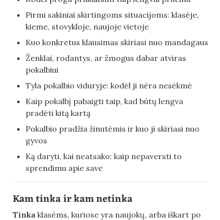
Pirmi sakiniai skirtingoms situacijoms: klasėje, 
kieme, stovykloje, naujoje vietoje
Kuo konkretus klausimas skiriasi nuo mandagaus
Ženklai, rodantys, ar žmogus dabar atviras 
pokalbiui
Tyla pokalbio viduryje: kodėl ji nėra nesėkmė
Kaip pokalbį pabaigti taip, kad būtų lengva 
pradėti kitą kartą
Pokalbio pradžia žinutėmis ir kuo ji skiriasi nuo 
gyvos
Ką daryti, kai neatsako: kaip nepaversti to 
sprendimu apie save
Kam tinka ir kam netinka
Tinka
 klasėms, kuriose yra naujokų, arba iškart po 