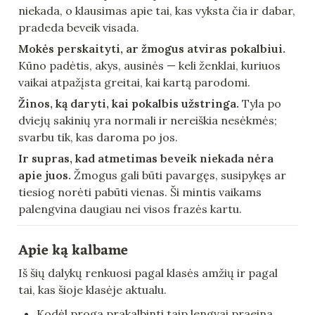
niekada, o klausimas apie tai, kas vyksta čia ir dabar, 
pradeda beveik visada.
Mokės perskaityti, ar žmogus atviras pokalbiui.
Kūno padėtis, akys, ausinės — keli ženklai, kuriuos 
vaikai atpažįsta greitai, kai kartą parodomi.
Žinos, ką daryti, kai pokalbis užstringa.
 Tyla po 
dviejų sakinių yra normali ir nereiškia nesėkmės; 
svarbu tik, kas daroma po jos.
Ir supras, kad atmetimas beveik niekada nėra 
apie juos.
 Žmogus gali būti pavargęs, susipykęs ar 
tiesiog norėti pabūti vienas. Ši mintis vaikams 
palengvina daugiau nei visos frazės kartu.
Apie ką kalbame
Iš šių dalykų renkuosi pagal klasės amžių ir pagal 
tai, kas šioje klasėje aktualu.
Kodėl proga prakalbinti taip lengvai praeina