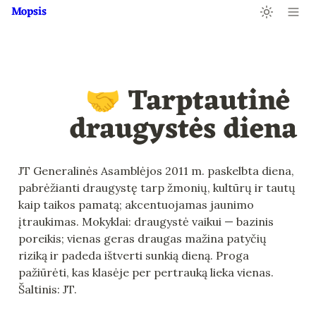
Mopsis
🤝 Tarptautinė 
draugystės diena
JT Generalinės Asamblėjos 2011 m. paskelbta diena, 
pabrėžianti draugystę tarp žmonių, kultūrų ir tautų 
kaip taikos pamatą; akcentuojamas jaunimo 
įtraukimas. Mokyklai: draugystė vaikui — bazinis 
poreikis; vienas geras draugas mažina patyčių 
riziką ir padeda ištverti sunkią dieną. Proga 
pažiūrėti, kas klasėje per pertrauką lieka vienas. 
Šaltinis: JT.