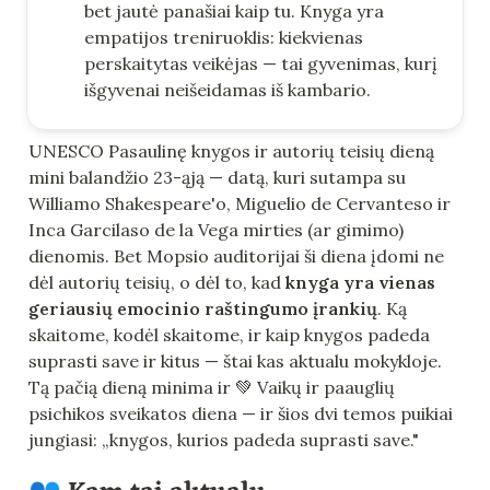
bet jautė panašiai kaip tu. Knyga yra 
empatijos treniruoklis: kiekvienas 
perskaitytas veikėjas — tai gyvenimas, kurį 
išgyvenai neišeidamas iš kambario.
UNESCO Pasaulinę knygos ir autorių teisių dieną 
mini balandžio 23-ąją — datą, kuri sutampa su 
Williamo Shakespeare'o, Miguelio de Cervanteso ir 
Inca Garcilaso de la Vega mirties (ar gimimo) 
dienomis. Bet Mopsio auditorijai ši diena įdomi ne 
dėl autorių teisių, o dėl to, kad 
knyga yra vienas 
geriausių emocinio raštingumo įrankių
. Ką 
skaitome, kodėl skaitome, ir kaip knygos padeda 
suprasti save ir kitus — štai kas aktualu mokykloje. 
Tą pačią dieną minima ir 💚 Vaikų ir paauglių 
psichikos sveikatos diena — ir šios dvi temos puikiai 
jungiasi: „knygos, kurios padeda suprasti save."