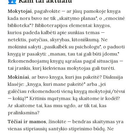
👥 Kam tai aktualu
Mokytojai
, pagalvokite — ar jūsų pamokoje knyga 
kada nors buvo ne tik „skaitymo planas", o „emocinė 
biblioteka"? Biblioterapijos elementai: knygos, 
kurios padeda kalbėti apie sunkias temas — 
netektis, patyčias, skyrybas, kitoniškumą. Ne 
mokiniui sakyti „pasikalbėk su psichologu", o paduoti 
knygą ir pasakyti: „manau, tau tai gali būti įdomu." 
Rekomenduojamų knygų sąrašas pagal situacijas — 
tai įrankis, kurį kiekvienas mokytojas gali turėti.
Mokiniai
, ar buvo knyga, kuri jus pakeitė? Diskusija 
klasėje: „knyga, kuri mane pakeitė" arba „jei 
galėčiau rekomenduoti vieną knygą mokytojui/tėvui 
— kokią?" Kritinis mąstymas: ką skaitome ir kodėl? 
Ar skaitome tai, kas mus ugdo, ar tik tai, kas 
pralinksmina?
Tėčiai ir mamos
, žinokite — bendras skaitymas yra 
vienas stipriausių santykio stiprinimo būdų. Ne 