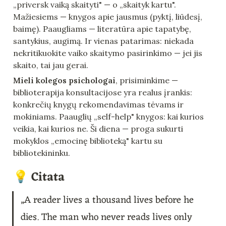
„priversk vaiką skaityti" — o „skaityk kartu". 
Mažiesiems — knygos apie jausmus (pyktį, liūdesį, 
baimę). Paaugliams — literatūra apie tapatybę, 
santykius, augimą. Ir vienas patarimas: niekada 
nekritikuokite vaiko skaitymo pasirinkimo — jei jis 
skaito, tai jau gerai.
Mieli kolegos psichologai
, prisiminkime — 
biblioterapija konsultacijose yra realus įrankis: 
konkrečių knygų rekomendavimas tėvams ir 
mokiniams. Paauglių „self-help" knygos: kai kurios 
veikia, kai kurios ne. Ši diena — proga sukurti 
mokyklos „emocinę biblioteką" kartu su 
bibliotekininku.
💡 Citata
„A reader lives a thousand lives before he 
dies. The man who never reads lives only 