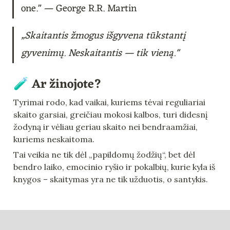
one." — George R.R. Martin
„Skaitantis žmogus išgyvena tūkstantį 
gyvenimų. Neskaitantis — tik vieną."
🧪 Ar žinojote?
Tyrimai rodo, kad vaikai, kuriems tėvai reguliariai 
skaito garsiai, greičiau mokosi kalbos, turi didesnį 
žodyną ir vėliau geriau skaito nei bendraamžiai, 
kuriems neskaitoma.
Tai veikia ne tik dėl „papildomų žodžių“, bet dėl 
bendro laiko, emocinio ryšio ir pokalbių, kurie kyla iš 
knygos – skaitymas yra ne tik užduotis, o santykis.