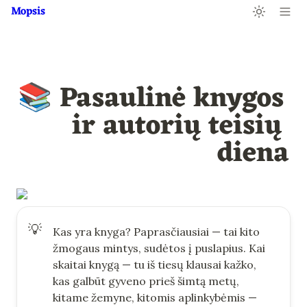
Mopsis
📚 Pasaulinė knygos 
ir autorių teisių 
diena
💡
Kas yra knyga? Paprasčiausiai — tai kito 
žmogaus mintys, sudėtos į puslapius. Kai 
skaitai knygą — tu iš tiesų klausai kažko, 
kas galbūt gyveno prieš šimtą metų, 
kitame žemyne, kitomis aplinkybėmis — 