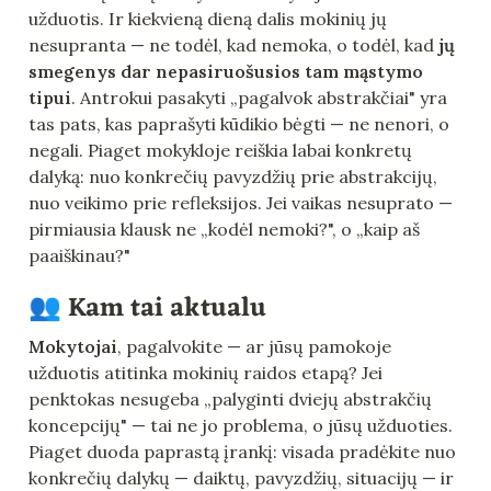
užduotis. Ir kiekvieną dieną dalis mokinių jų 
nesupranta — ne todėl, kad nemoka, o todėl, kad 
jų 
smegenys dar nepasiruošusios tam mąstymo 
tipui
. Antrokui pasakyti „pagalvok abstrakčiai" yra 
tas pats, kas paprašyti kūdikio bėgti — ne nenori, o 
negali. Piaget mokykloje reiškia labai konkretų 
dalyką: nuo konkrečių pavyzdžių prie abstrakcijų, 
nuo veikimo prie refleksijos. Jei vaikas nesuprato — 
pirmiausia klausk ne „kodėl nemoki?", o „kaip aš 
paaiškinau?"
👥 Kam tai aktualu
Mokytojai
, pagalvokite — ar jūsų pamokoje 
užduotis atitinka mokinių raidos etapą? Jei 
penktokas nesugeba „palyginti dviejų abstrakčių 
koncepcijų" — tai ne jo problema, o jūsų užduoties. 
Piaget duoda paprastą įrankį: visada pradėkite nuo 
konkrečių dalykų — daiktų, pavyzdžių, situacijų — ir 