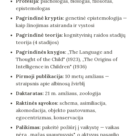
Profesija:
 psichologas, biologas, filosofas, 
epistemologas
Pagrindinė kryptis:
 genetinė epistemologija — 
kaip žinojimas atsiranda ir vystosi
Pagrindinė teorija:
 kognityvinių raidos stadijų 
teorija (4 stadijos)
Pagrindinės knygos:
 „The Language and 
Thought of the Child" (1923), „The Origins of 
Intelligence in Children" (1936)
Pirmoji publikacija:
 10 metų amžiaus — 
straipsnis apie albinosą žvirblį
Daktaratas:
 21 m. amžiaus, zoologija
Raktinės sąvokos:
 schema, asimiliacija, 
akomodacija, objekto pastovumas, 
egocentrizmas, konservacija
Palikimas:
 pakeitė požiūrį į vaikystę — vaikas 
nėra „mažas suaugusysis", o aktyvus pasaulio 