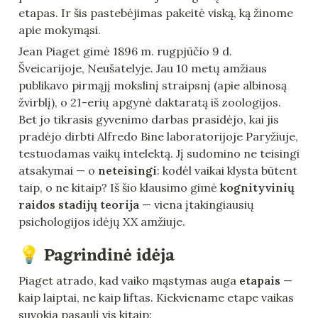
etapas. Ir šis pastebėjimas pakeitė viską, ką žinome 
apie mokymąsi.
Jean Piaget gimė 1896 m. rugpjūčio 9 d. 
Šveicarijoje, Neušatelyje. Jau 10 metų amžiaus 
publikavo pirmąjį mokslinį straipsnį (apie albinosą 
žvirblį), o 21-erių apgynė daktaratą iš zoologijos. 
Bet jo tikrasis gyvenimo darbas prasidėjo, kai jis 
pradėjo dirbti Alfredo Bine laboratorijoje Paryžiuje, 
testuodamas vaikų intelektą. Jį sudomino ne teisingi 
atsakymai — o 
neteisingi
: kodėl vaikai klysta būtent 
taip, o ne kitaip? Iš šio klausimo gimė 
kognityvinių 
raidos stadijų teorija
 — viena įtakingiausių 
psichologijos idėjų XX amžiuje.
💡 Pagrindinė idėja
Piaget atrado, kad vaiko mąstymas auga 
etapais
 — 
kaip laiptai, ne kaip liftas. Kiekviename etape vaikas 
suvokia pasaulį vis kitaip: