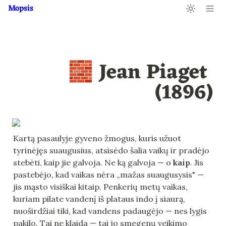
Mopsis
🧱 Jean Piaget 
(1896)
Kartą pasaulyje gyveno žmogus, kuris užuot 
tyrinėjęs suaugusius, atsisėdo šalia vaikų ir pradėjo 
stebėti, kaip jie galvoja. Ne ką galvoja — o 
kaip
. Jis 
pastebėjo, kad vaikas nėra „mažas suaugusysis" — 
jis mąsto visiškai kitaip. Penkerių metų vaikas, 
kuriam pilate vandenį iš plataus indo į siaurą, 
nuoširdžiai tiki, kad vandens padaugėjo — nes lygis 
pakilo. Tai ne klaida — tai jo smegenų veikimo 