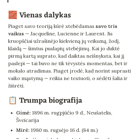
🧱 Vienas dalykas
Piaget savo teoriją kūrė stebėdamas 
savo tris 
vaikus
 — Jacqueline, Lucienne ir Laurent. Jis 
kruopščiai užrašinėjo kiekvieną jų veiksmą, žodį, 
klaidą — šimtus puslapių stebėjimų. Kai jo duktė 
pirmą kartą suprato, kad daiktas neišnyksta, kai jį 
paslepi — tai buvo ne tik tėvystės momentas, bet ir 
mokslo atradimas. Piaget įrodė, kad norint suprasti 
vaiko mąstymą — reikia ne testuoti, o sėdėti šalia ir 
žiūrėti.
📋 Trumpa biografija
Gimė:
 1896 m. rugpjūčio 9 d., Neušatelis, 
Šveicarija
Mirė:
 1980 m. rugsėjo 16 d. (84 m.)