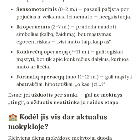
Sensomotorinis
 (0–2 m.) — pasaulį pažįsta per 
pojūčius ir veiksmus. Jei nemato — neegzistuoja.
Ikioperacinis
 (2–7 m.) — pradeda naudoti 
simbolius (kalbą, žaidimą), bet mąstymas 
egocentriškas — „visi mato taip, kaip aš".
Konkrečių operacijų
 (7–11 m.) — gali logiškai 
mąstyti, bet tik apie konkrečius dalykus, kuriuos 
mato ar liečia.
Formalių operacijų
 (nuo 11–12 m.) — gali mąstyti 
abstrakčiai, hipotetiškai, „o kas, jei...?"
Esmė: 
jei užduotis per sunki — gal ne mokinys 
„tingi", o užduotis neatitinka jo raidos etapo.
🏫 Kodėl jis vis dar aktualus 
mokykloje?
Kiekvieną dieną mokyklose mokytojai duoda 