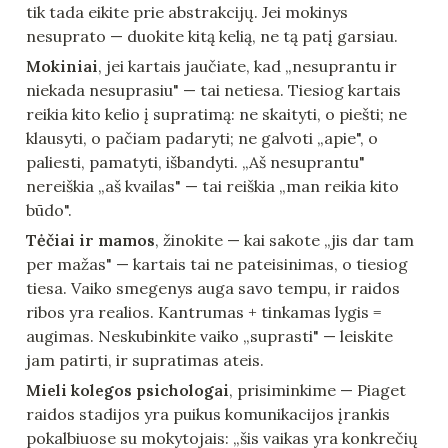
tik tada eikite prie abstrakcijų. Jei mokinys 
nesuprato — duokite kitą kelią, ne tą patį garsiau.
Mokiniai
, jei kartais jaučiate, kad „nesuprantu ir 
niekada nesuprasiu" — tai netiesa. Tiesiog kartais 
reikia kito kelio į supratimą: ne skaityti, o piešti; ne 
klausyti, o pačiam padaryti; ne galvoti „apie", o 
paliesti, pamatyti, išbandyti. „Aš nesuprantu" 
nereiškia „aš kvailas" — tai reiškia „man reikia kito 
būdo".
Tėčiai ir mamos
, žinokite — kai sakote „jis dar tam 
per mažas" — kartais tai ne pateisinimas, o tiesiog 
tiesa. Vaiko smegenys auga savo tempu, ir raidos 
ribos yra realios. Kantrumas + tinkamas lygis = 
augimas. Neskubinkite vaiko „suprasti" — leiskite 
jam patirti, ir supratimas ateis.
Mieli kolegos psichologai
, prisiminkime — Piaget 
raidos stadijos yra puikus komunikacijos įrankis 
pokalbiuose su mokytojais: „šis vaikas yra konkrečių 