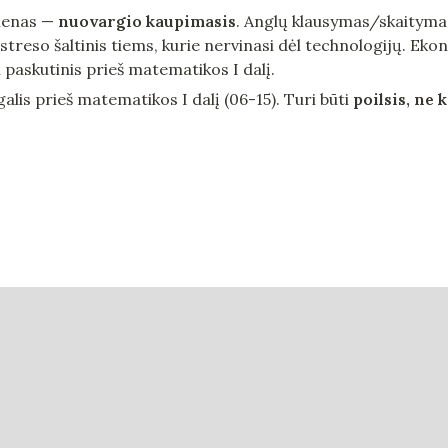
ienas — 
nuovargio kaupimasis
. Anglų klausymas/skaityma
treso šaltinis tiems, kurie nervinasi dėl technologijų. Ek
paskutinis prieš matematikos I dalį.
alis prieš matematikos I dalį (06-15). Turi būti 
poilsis, ne 