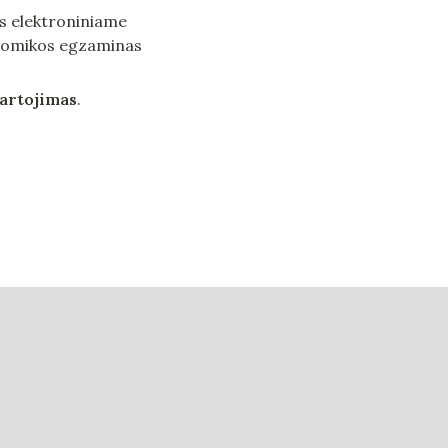
s elektroniniame 
onomikos egzaminas 
kartojimas
.