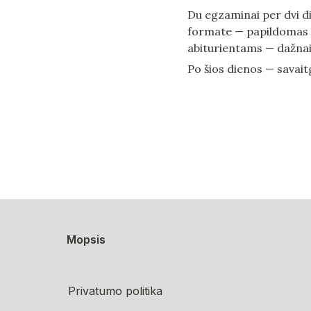
Du egzaminai per dvi d
formate — papildomas s
abiturientams — dažnai 
Po šios dienos — savaitg
Mopsis
Privatumo politika