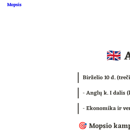
Mopsis
🇬🇧
Birželio 10 d. (treč
- 
Anglų k. I dalis
- 
Ekonomika ir ver
🎯 Mopsio kam