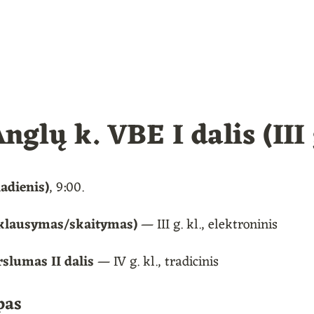
 Anglų k. VBE I dalis (III g
iadienis)
, 9:00.
 (klausymas/skaitymas)
 — III g. kl., elektroninis
slumas II dalis
 — IV g. kl., tradicinis
pas